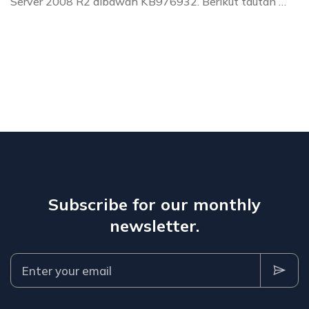
Server 2008 R2 dibawah KB976932. Berikut tautan …
Subscribe for our monthly
newsletter.