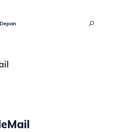
Depan
il
leMail