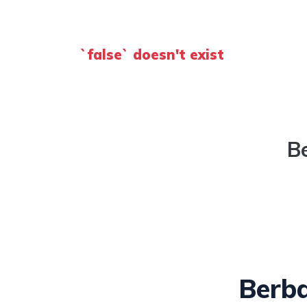
`false` doesn't exist
B
Berba