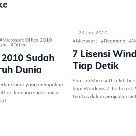
ke
24 Jun, 2010
Microsoft Office 2010
Microsoft
Redmond
W
ted
Office
7 Lisensi Win
e 2010 Sudah
Tiap Detik
uruh Dunia
Saat ini Microsoft telah berh
 perkantoran yang merupakan
kopi Windows 7. Ini berart
ft ini kemarin sudah mulai
teratas dalam penjualan si
pat …