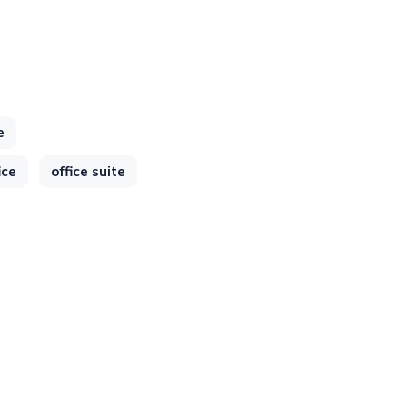
e
ice
office suite