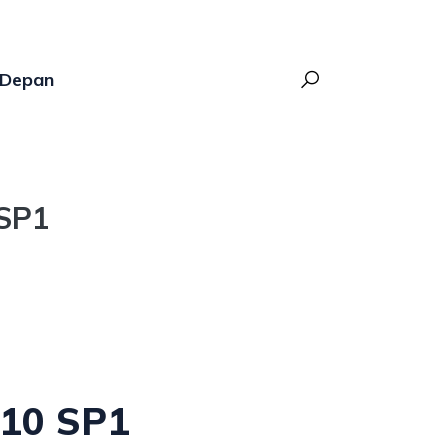
Depan
 SP1
010 SP1