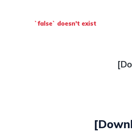
`false` doesn't exist
[Do
[Downl