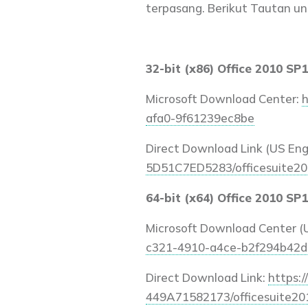
terpasang. Berikut Tautan u
32-bit (x86) Office 2010 SP1
Microsoft Download Center:
h
afa0-9f61239ec8be
Direct Download Link (US Engl
5D51C7ED5283/officesuite201
64-bit (x64) Office 2010 SP1
Microsoft Download Center (U
c321-4910-a4ce-b2f294b42
Direct Download Link:
https:
449A71582173/officesuite201