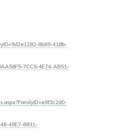
ilyID=9d2e1282-8b69-418b-
/40AA58F5-7CC5-4E74-AB51-
ls.aspx?FamilyID=e9f3c2d0-
E48-49E7-8831-