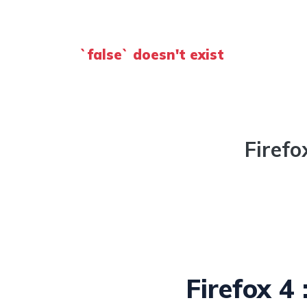
`false` doesn't exist
Firef
Firefox 4