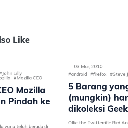
so Like
03 Mar, 2010
John Lilly
android
firefox
Steve 
zilla
Mozilla CEO
5 Barang yan
 CEO Mozilla
(mungkin) ha
n Pindah ke
dikoleksi Geek
Ollie the Twitterrific Bird A
la yang telah berada di