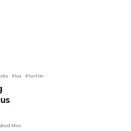
Jobs
tux
twitter
g
rus
ndroid Mini