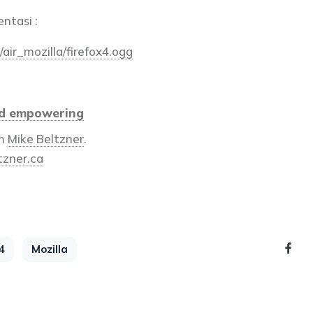
ntasi :
/air_mozilla/firefox4.ogg
and empowering
m
Mike Beltzner
.
tzner.ca
4
Mozilla